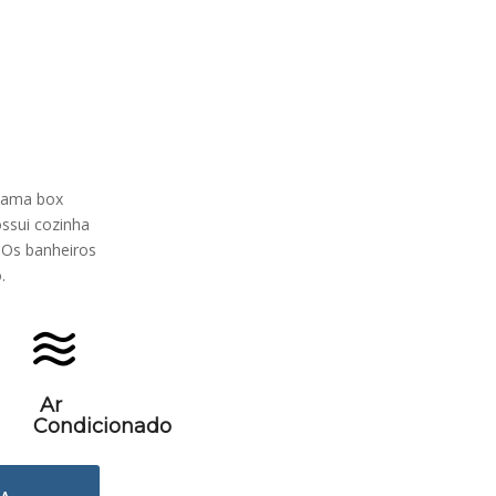
 cama box
ossui cozinha
 Os banheiros
.
Ar
Condicionado